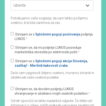
Potrebujemo vaše soglasje, da vam lahko pošljemo
vsebino, ki bi bila zanimiva za vas.
Strinjam se s
Splošnimi pogoji poslovanja
podjetja
LUNOS.
*
Strinjam se, da mi podjetje LUNOS posreduje
marketinška obvestila po elektronski pošti.
*
Strinjam se s
Splošnimi pogoji akcije Slovenija,
zadihaj! - Merilnik kakovosti zraka.
Da bi vam zagotovili željeno vsebino, moramo shraniti in
obdelovati vaše osebne podatke.
Strinjam se, da dovolim podjetju LUNOS
shranjevanje in obdelavo mojih osebnih podatkov.
*
Od teh sporočil se lahko kadarkoli odjavite. Če želite več
informacij o odjavi, naših praksah varovanja zasebnosti