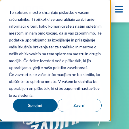
Odprit
To spletno mesto shranjuje piškotke v vašem
računalniku. Ti piškotki se uporabljajo za zbiranje
informacij o tem, kako komunicirate z našim spletnim
mestom, in nam omogočajo, da si vas zapomnimo. Te
podatke uporabljamo za izboljšanje in prilagajanje
vaše izkušnje brskanja ter za analitiko in meritve o
naših obiskovalcih na tem spletnem mestu in drugih
medijih. Če želite izvedeti več o piškotkih, ki jih
uporabljamo, glejte našo politiko zasebnosti.
Če zavrnete, se vašim informacijam ne bo sledilo, ko
obiščete to spletno mesto. V vašem brskalniku bo
uporabljen en piškotek, ki si bo zapomnil nastavitev
brez sledenja.
Sprejmi
Zavrni