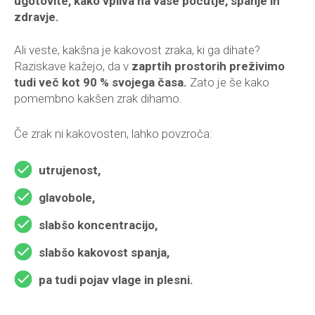
ugotovite, kako vpliva na vaše počutje, spanje in
zdravje.
Ali veste, kakšna je kakovost zraka, ki ga dihate?
Raziskave kažejo, da v
zaprtih prostorih preživimo
tudi več kot 90 % svojega časa.
Zato je še kako
pomembno kakšen zrak dihamo.
Če zrak ni kakovosten, lahko povzroča:
utrujenost,
glavobole,
slabšo koncentracijo,
slabšo kakovost spanja,
pa tudi pojav vlage in plesni.