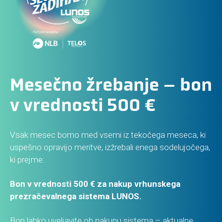
Mesečno žrebanje – bon
v vrednosti 500 €
Vsak mesec bomo med vsemi iz tekočega meseca, ki
uspešno opravijo meritve, izžrebali enega sodelujočega,
ki prejme:
Bon v vrednosti 500 € za nakup vrhunskega
prezračevalnega sistema LUNOS.
Bon lahko uveljavite ob nakupu sistema – aktualne