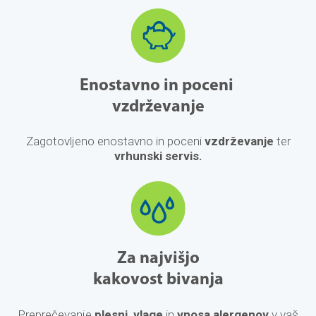
Enostavno in poceni
vzdrževanje
Zagotovljeno enostavno in poceni
vzdrževanje
ter
vrhunski servis.
Za najvišjo
kakovost bivanja
Preprečevanje
plesni, vlage
in
vnosa
alergenov
v vaš